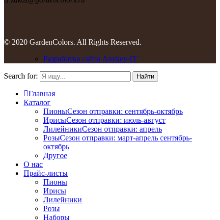
© 2020 GardenColors. All Rights Reserved.
Разработка сайта Anykey-IT
Search for:
Найти
Главная
Каталог
Пионы
Сезон отправки:
сентябрь-октябрь
Ирисы
Сезон отправки:
июль-август
Лилейники
Сезон отправки:
апрель
Розы
Сезон отправки:
март-апрель
сентябрь-
октябрь
Другое
О нас
Прайс-листы
Пионы
Ирисы
Лилейники
Розы
Наборы