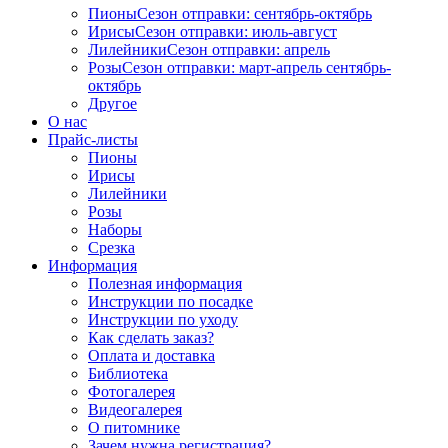
Пионы
Сезон отправки:
сентябрь-октябрь
Ирисы
Сезон отправки:
июль-август
Лилейники
Сезон отправки:
апрель
Розы
Сезон отправки:
март-апрель
сентябрь-
октябрь
Другое
О нас
Прайс-листы
Пионы
Ирисы
Лилейники
Розы
Наборы
Срезка
Информация
Полезная информация
Инструкции по посадке
Инструкции по уходу
Как сделать заказ?
Оплата и доставка
Библиотека
Фотогалерея
Видеогалерея
О питомнике
Зачем нужна регистрация?