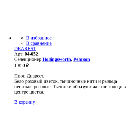
В избранное
В сравнение
DEAREST
Арт:
04-652
Селекционер
Hollingsworth
,
Pehrson
1 850
₽
Пион Диарест.
Бело-розовый цветок, тычиночные нити и рыльца
пестиков розовые. Тычинки образуют желтое кольцо в
центре цветка.
В корзину