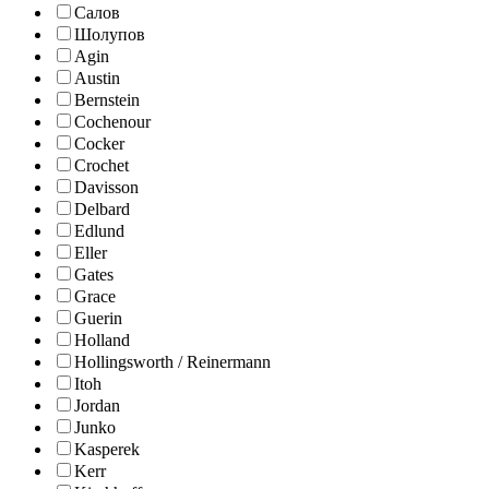
Салов
Шолупов
Agin
Austin
Bernstein
Cochenour
Cocker
Crochet
Davisson
Delbard
Edlund
Eller
Gates
Grace
Guerin
Holland
Hollingsworth / Reinermann
Itoh
Jordan
Junko
Kasperek
Kerr