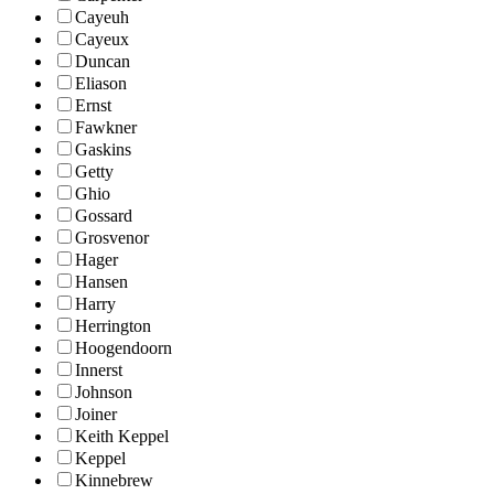
Cayeuh
Cayeux
Duncan
Eliason
Ernst
Fawkner
Gaskins
Getty
Ghio
Gossard
Grosvenor
Hager
Hansen
Harry
Herrington
Hoogendoorn
Innerst
Johnson
Joiner
Keith Keppel
Keppel
Kinnebrew