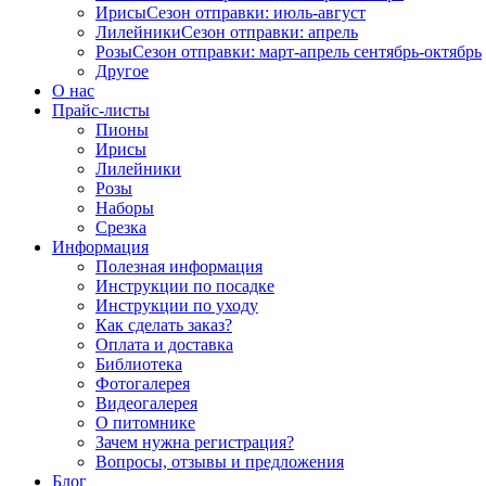
Ирисы
Сезон отправки:
июль-август
Лилейники
Сезон отправки:
апрель
Розы
Сезон отправки:
март-апрель
сентябрь-октябрь
Другое
О нас
Прайс-листы
Пионы
Ирисы
Лилейники
Розы
Наборы
Срезка
Информация
Полезная информация
Инструкции по посадке
Инструкции по уходу
Как сделать заказ?
Оплата и доставка
Библиотека
Фотогалерея
Видеогалерея
О питомнике
Зачем нужна регистрация?
Вопросы, отзывы и предложения
Блог