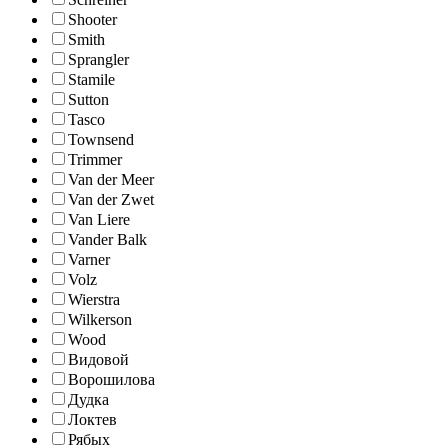
Shooter
Smith
Sprangler
Stamile
Sutton
Tasco
Townsend
Trimmer
Van der Meer
Van der Zwet
Van Liere
Vander Balk
Varner
Volz
Wierstra
Wilkerson
Wood
Видовой
Ворошилова
Дудка
Локтев
Рябых