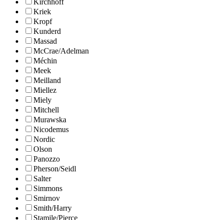
Kirchhoff
Kriek
Kropf
Kunderd
Massad
McCrae/Adelman
Méchin
Meek
Meilland
Miellez
Miely
Mitchell
Murawska
Nicodemus
Nordic
Olson
Panozzo
Pherson/Seidl
Salter
Simmons
Smirnov
Smith/Harry
Stamile/Pierce