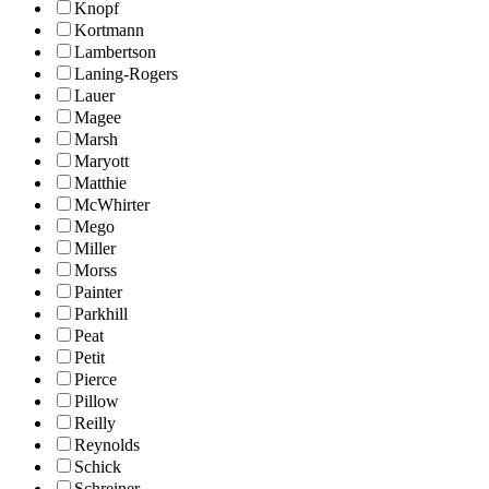
Knopf
Kortmann
Lambertson
Laning-Rogers
Lauer
Magee
Marsh
Maryott
Matthie
McWhirter
Mego
Miller
Morss
Painter
Parkhill
Peat
Petit
Pierce
Pillow
Reilly
Reynolds
Schick
Schreiner