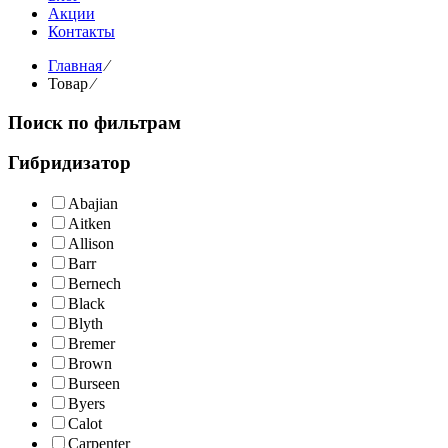
Акции
Контакты
Главная
⁄
Товар
⁄
Поиск по фильтрам
Гибридизатор
Abajian
Aitken
Allison
Barr
Bernech
Black
Blyth
Bremer
Brown
Burseen
Byers
Calot
Carpenter