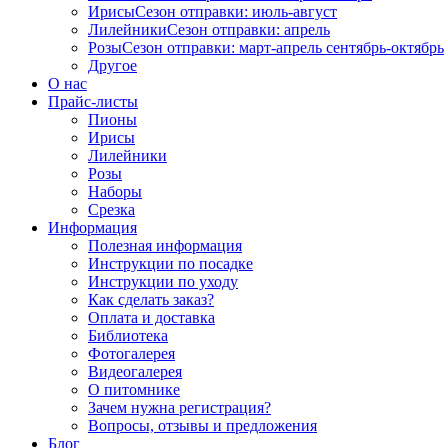
Ирисы
Сезон отправки:
июль-август
Лилейники
Сезон отправки:
апрель
Розы
Сезон отправки:
март-апрель
сентябрь-октябрь
Другое
О нас
Прайс-листы
Пионы
Ирисы
Лилейники
Розы
Наборы
Срезка
Информация
Полезная информация
Инструкции по посадке
Инструкции по уходу
Как сделать заказ?
Оплата и доставка
Библиотека
Фотогалерея
Видеогалерея
О питомнике
Зачем нужна регистрация?
Вопросы, отзывы и предложения
Блог