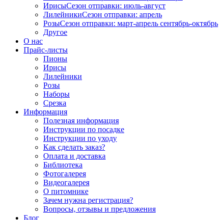
Ирисы
Сезон отправки:
июль-август
Лилейники
Сезон отправки:
апрель
Розы
Сезон отправки:
март-апрель
сентябрь-октябрь
Другое
О нас
Прайс-листы
Пионы
Ирисы
Лилейники
Розы
Наборы
Срезка
Информация
Полезная информация
Инструкции по посадке
Инструкции по уходу
Как сделать заказ?
Оплата и доставка
Библиотека
Фотогалерея
Видеогалерея
О питомнике
Зачем нужна регистрация?
Вопросы, отзывы и предложения
Блог