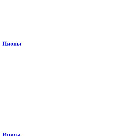
Пионы
Ирисы