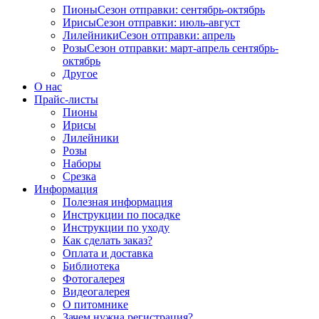
Пионы
Сезон отправки:
сентябрь-октябрь
Ирисы
Сезон отправки:
июль-август
Лилейники
Сезон отправки:
апрель
Розы
Сезон отправки:
март-апрель
сентябрь-
октябрь
Другое
О нас
Прайс-листы
Пионы
Ирисы
Лилейники
Розы
Наборы
Срезка
Информация
Полезная информация
Инструкции по посадке
Инструкции по уходу
Как сделать заказ?
Оплата и доставка
Библиотека
Фотогалерея
Видеогалерея
О питомнике
Зачем нужна регистрация?