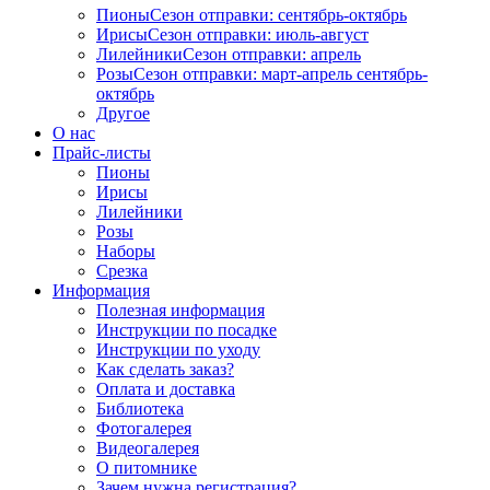
Пионы
Сезон отправки:
сентябрь-октябрь
Ирисы
Сезон отправки:
июль-август
Лилейники
Сезон отправки:
апрель
Розы
Сезон отправки:
март-апрель
сентябрь-
октябрь
Другое
О нас
Прайс-листы
Пионы
Ирисы
Лилейники
Розы
Наборы
Срезка
Информация
Полезная информация
Инструкции по посадке
Инструкции по уходу
Как сделать заказ?
Оплата и доставка
Библиотека
Фотогалерея
Видеогалерея
О питомнике
Зачем нужна регистрация?