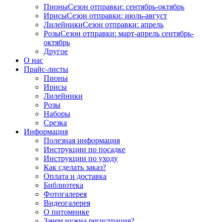
Пионы
Сезон отправки:
сентябрь-октябрь
Ирисы
Сезон отправки:
июль-август
Лилейники
Сезон отправки:
апрель
Розы
Сезон отправки:
март-апрель
сентябрь-
октябрь
Другое
О нас
Прайс-листы
Пионы
Ирисы
Лилейники
Розы
Наборы
Срезка
Информация
Полезная информация
Инструкции по посадке
Инструкции по уходу
Как сделать заказ?
Оплата и доставка
Библиотека
Фотогалерея
Видеогалерея
О питомнике
Зачем нужна регистрация?