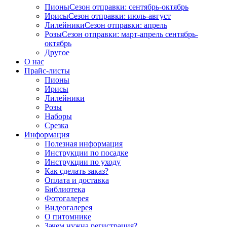
Пионы
Сезон отправки:
сентябрь-октябрь
Ирисы
Сезон отправки:
июль-август
Лилейники
Сезон отправки:
апрель
Розы
Сезон отправки:
март-апрель
сентябрь-
октябрь
Другое
О нас
Прайс-листы
Пионы
Ирисы
Лилейники
Розы
Наборы
Срезка
Информация
Полезная информация
Инструкции по посадке
Инструкции по уходу
Как сделать заказ?
Оплата и доставка
Библиотека
Фотогалерея
Видеогалерея
О питомнике
Зачем нужна регистрация?