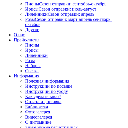
Пионы
Сезон отправки:
сентябрь-октябрь
Ирисы
Сезон отправки:
июль-август
Лилейники
Сезон отправки:
апрель
Розы
Сезон отправки:
март-апрель
сентябрь-
октябрь
Другое
О нас
Прайс-листы
Пионы
Ирисы
Лилейники
Розы
Наборы
Срезка
Информация
Полезная информация
Инструкции по посадке
Инструкции по уходу
Как сделать заказ?
Оплата и доставка
Библиотека
Фотогалерея
Видеогалерея
О питомнике
Зачем нужна регистрация?