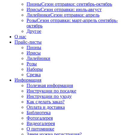
Пионы
Сезон отправки:
сентябрь-октябрь
Ирисы
Сезон отправки:
июль-август
Лилейники
Сезон отправки:
апрель
Розы
Сезон отправки:
март-апрель
сентябрь-
октябрь
Другое
О нас
Прайс-листы
Пионы
Ирисы
Лилейники
Розы
Наборы
Срезка
Информация
Полезная информация
Инструкции по посадке
Инструкции по уходу
Как сделать заказ?
Оплата и доставка
Библиотека
Фотогалерея
Видеогалерея
О питомнике
Зачем нужна регистрация?