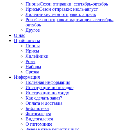
Пионы
Сезон отправки:
сентябрь-октябрь
Ирисы
Сезон отправки:
июль-август
Лилейники
Сезон отправки:
апрель
Розы
Сезон отправки:
март-апрель
сентябрь-
октябрь
Другое
О нас
Прайс-листы
Пионы
Ирисы
Лилейники
Розы
Наборы
Срезка
Информация
Полезная информация
Инструкции по посадке
Инструкции по уходу
Как сделать заказ?
Оплата и доставка
Библиотека
Фотогалерея
Видеогалерея
О питомнике
Зачем нужна регистрация?