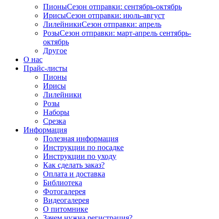
Пионы
Сезон отправки:
сентябрь-октябрь
Ирисы
Сезон отправки:
июль-август
Лилейники
Сезон отправки:
апрель
Розы
Сезон отправки:
март-апрель
сентябрь-
октябрь
Другое
О нас
Прайс-листы
Пионы
Ирисы
Лилейники
Розы
Наборы
Срезка
Информация
Полезная информация
Инструкции по посадке
Инструкции по уходу
Как сделать заказ?
Оплата и доставка
Библиотека
Фотогалерея
Видеогалерея
О питомнике
Зачем нужна регистрация?