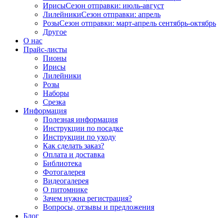
Ирисы
Сезон отправки:
июль-август
Лилейники
Сезон отправки:
апрель
Розы
Сезон отправки:
март-апрель
сентябрь-октябрь
Другое
О нас
Прайс-листы
Пионы
Ирисы
Лилейники
Розы
Наборы
Срезка
Информация
Полезная информация
Инструкции по посадке
Инструкции по уходу
Как сделать заказ?
Оплата и доставка
Библиотека
Фотогалерея
Видеогалерея
О питомнике
Зачем нужна регистрация?
Вопросы, отзывы и предложения
Блог