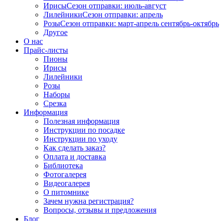
Ирисы
Сезон отправки:
июль-август
Лилейники
Сезон отправки:
апрель
Розы
Сезон отправки:
март-апрель
сентябрь-октябрь
Другое
О нас
Прайс-листы
Пионы
Ирисы
Лилейники
Розы
Наборы
Срезка
Информация
Полезная информация
Инструкции по посадке
Инструкции по уходу
Как сделать заказ?
Оплата и доставка
Библиотека
Фотогалерея
Видеогалерея
О питомнике
Зачем нужна регистрация?
Вопросы, отзывы и предложения
Блог