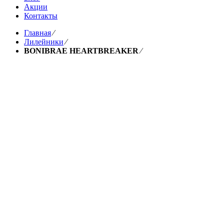
Акции
Контакты
Главная
⁄
Лилейники
⁄
BONIBRAE HEARTBREAKER
⁄