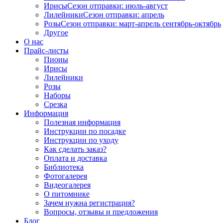
Ирисы
Сезон отправки:
июль-август
Лилейники
Сезон отправки:
апрель
Розы
Сезон отправки:
март-апрель
сентябрь-октябрь
Другое
О нас
Прайс-листы
Пионы
Ирисы
Лилейники
Розы
Наборы
Срезка
Информация
Полезная информация
Инструкции по посадке
Инструкции по уходу
Как сделать заказ?
Оплата и доставка
Библиотека
Фотогалерея
Видеогалерея
О питомнике
Зачем нужна регистрация?
Вопросы, отзывы и предложения
Блог