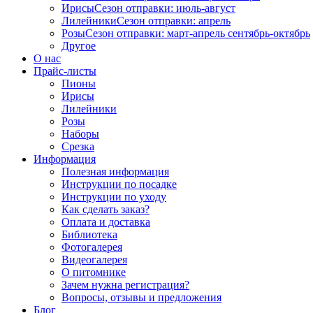
Ирисы
Сезон отправки:
июль-август
Лилейники
Сезон отправки:
апрель
Розы
Сезон отправки:
март-апрель
сентябрь-октябрь
Другое
О нас
Прайс-листы
Пионы
Ирисы
Лилейники
Розы
Наборы
Срезка
Информация
Полезная информация
Инструкции по посадке
Инструкции по уходу
Как сделать заказ?
Оплата и доставка
Библиотека
Фотогалерея
Видеогалерея
О питомнике
Зачем нужна регистрация?
Вопросы, отзывы и предложения
Блог