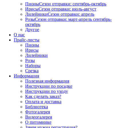
Пионы
Сезон отправки:
сентябрь-октябрь
Ирисы
Сезон отправки:
июль-август
Лилейники
Сезон отправки:
апрель
Розы
Сезон отправки:
март-апрель
сентябрь-
октябрь
Другое
О нас
Прайс-листы
Пионы
Ирисы
Лилейники
Розы
Наборы
Срезка
Информация
Полезная информация
Инструкции по посадке
Инструкции по уходу
Как сделать заказ?
Оплата и доставка
Библиотека
Фотогалерея
Видеогалерея
О питомнике
Зачем нужна регистрация?