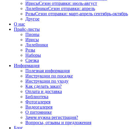
Ирисы
Сезон отправки:
июль-август
Лилейники
Сезон отправки:
апрель
Розы
Сезон отправки:
март-апрель
сентябрь-октябрь
Другое
О нас
Прайс-листы
Пионы
Ирисы
Лилейники
Розы
Наборы
Срезка
Информация
Полезная информация
Инструкции по посадке
Инструкции по уходу
Как сделать заказ?
Оплата и доставка
Библиотека
Фотогалерея
Видеогалерея
О питомнике
Зачем нужна регистрация?
Вопросы, отзывы и предложения
Блог