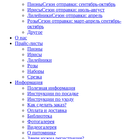
Пионы
Сезон отправки:
сентябрь-октябрь
Ирисы
Сезон отправки:
июль-август
Лилейники
Сезон отправки:
апрель
Розы
Сезон отправки:
март-апрель
сентябрь-
октябрь
Другое
О нас
Прайс-листы
Пионы
Ирисы
Лилейники
Розы
Наборы
Срезка
Информация
Полезная информация
Инструкции по посадке
Инструкции по уходу
Как сделать заказ?
Оплата и доставка
Библиотека
Фотогалерея
Видеогалерея
О питомнике
Зачем нужна регистрация?