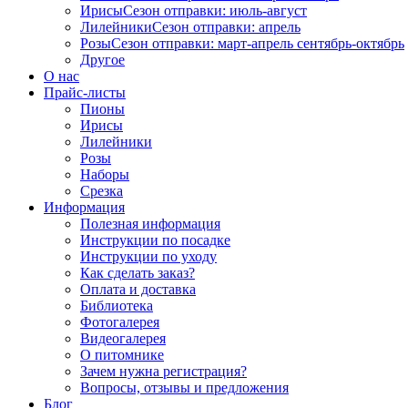
Ирисы
Сезон отправки:
июль-август
Лилейники
Сезон отправки:
апрель
Розы
Сезон отправки:
март-апрель
сентябрь-октябрь
Другое
О нас
Прайс-листы
Пионы
Ирисы
Лилейники
Розы
Наборы
Срезка
Информация
Полезная информация
Инструкции по посадке
Инструкции по уходу
Как сделать заказ?
Оплата и доставка
Библиотека
Фотогалерея
Видеогалерея
О питомнике
Зачем нужна регистрация?
Вопросы, отзывы и предложения
Блог