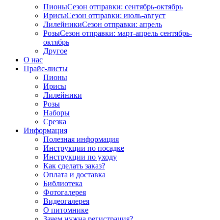
Пионы
Сезон отправки:
сентябрь-октябрь
Ирисы
Сезон отправки:
июль-август
Лилейники
Сезон отправки:
апрель
Розы
Сезон отправки:
март-апрель
сентябрь-
октябрь
Другое
О нас
Прайс-листы
Пионы
Ирисы
Лилейники
Розы
Наборы
Срезка
Информация
Полезная информация
Инструкции по посадке
Инструкции по уходу
Как сделать заказ?
Оплата и доставка
Библиотека
Фотогалерея
Видеогалерея
О питомнике
Зачем нужна регистрация?