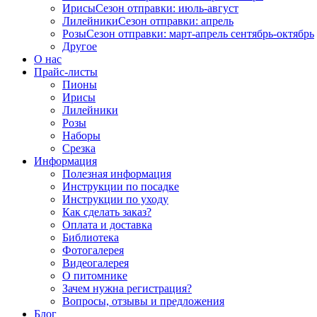
Ирисы
Сезон отправки:
июль-август
Лилейники
Сезон отправки:
апрель
Розы
Сезон отправки:
март-апрель
сентябрь-октябрь
Другое
О нас
Прайс-листы
Пионы
Ирисы
Лилейники
Розы
Наборы
Срезка
Информация
Полезная информация
Инструкции по посадке
Инструкции по уходу
Как сделать заказ?
Оплата и доставка
Библиотека
Фотогалерея
Видеогалерея
О питомнике
Зачем нужна регистрация?
Вопросы, отзывы и предложения
Блог