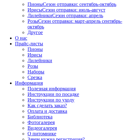
Пионы
Сезон отправки:
сентябрь-октябрь
Ирисы
Сезон отправки:
июль-август
Лилейники
Сезон отправки:
апрель
Розы
Сезон отправки:
март-апрель
сентябрь-
октябрь
Другое
О нас
Прайс-листы
Пионы
Ирисы
Лилейники
Розы
Наборы
Срезка
Информация
Полезная информация
Инструкции по посадке
Инструкции по уходу
Как сделать заказ?
Оплата и доставка
Библиотека
Фотогалерея
Видеогалерея
О питомнике
Зачем нужна регистрация?