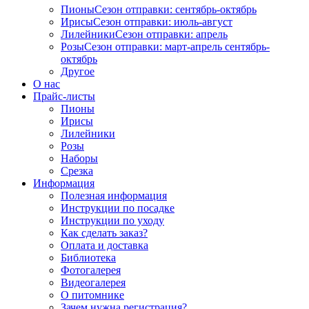
Пионы
Сезон отправки:
сентябрь-октябрь
Ирисы
Сезон отправки:
июль-август
Лилейники
Сезон отправки:
апрель
Розы
Сезон отправки:
март-апрель
сентябрь-
октябрь
Другое
О нас
Прайс-листы
Пионы
Ирисы
Лилейники
Розы
Наборы
Срезка
Информация
Полезная информация
Инструкции по посадке
Инструкции по уходу
Как сделать заказ?
Оплата и доставка
Библиотека
Фотогалерея
Видеогалерея
О питомнике
Зачем нужна регистрация?