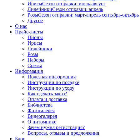
Ирисы
Сезон отправки:
июль-август
Лилейники
Сезон отправки:
апрель
Розы
Сезон отправки:
март-апрель
сентябрь-октябрь
Другое
О нас
Прайс-листы
Пионы
Ирисы
Лилейники
Розы
Наборы
Срезка
Информация
Полезная информация
Инструкции по посадке
Инструкции по уходу
Как сделать заказ?
Оплата и доставка
Библиотека
Фотогалерея
Видеогалерея
О питомнике
Зачем нужна регистрация?
Вопросы, отзывы и предложения
Блог