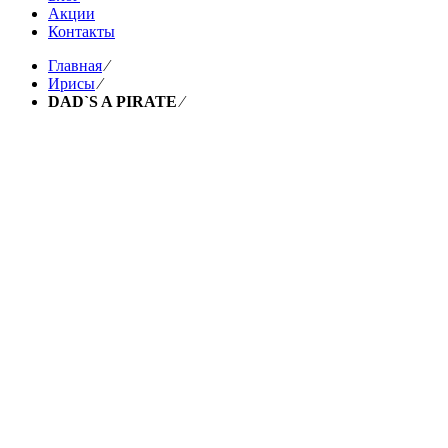
Акции
Контакты
Главная
⁄
Ирисы
⁄
DAD`S A PIRATE
⁄