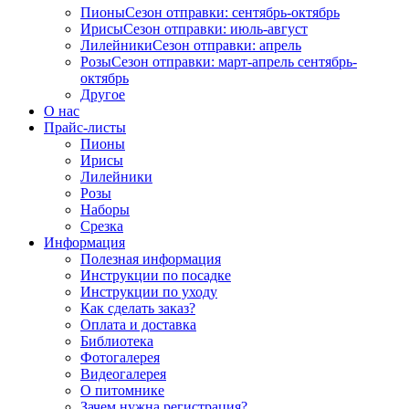
Пионы
Сезон отправки:
сентябрь-октябрь
Ирисы
Сезон отправки:
июль-август
Лилейники
Сезон отправки:
апрель
Розы
Сезон отправки:
март-апрель
сентябрь-
октябрь
Другое
О нас
Прайс-листы
Пионы
Ирисы
Лилейники
Розы
Наборы
Срезка
Информация
Полезная информация
Инструкции по посадке
Инструкции по уходу
Как сделать заказ?
Оплата и доставка
Библиотека
Фотогалерея
Видеогалерея
О питомнике
Зачем нужна регистрация?