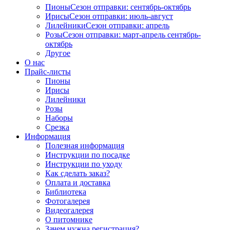
Пионы
Сезон отправки:
сентябрь-октябрь
Ирисы
Сезон отправки:
июль-август
Лилейники
Сезон отправки:
апрель
Розы
Сезон отправки:
март-апрель
сентябрь-
октябрь
Другое
О нас
Прайс-листы
Пионы
Ирисы
Лилейники
Розы
Наборы
Срезка
Информация
Полезная информация
Инструкции по посадке
Инструкции по уходу
Как сделать заказ?
Оплата и доставка
Библиотека
Фотогалерея
Видеогалерея
О питомнике
Зачем нужна регистрация?