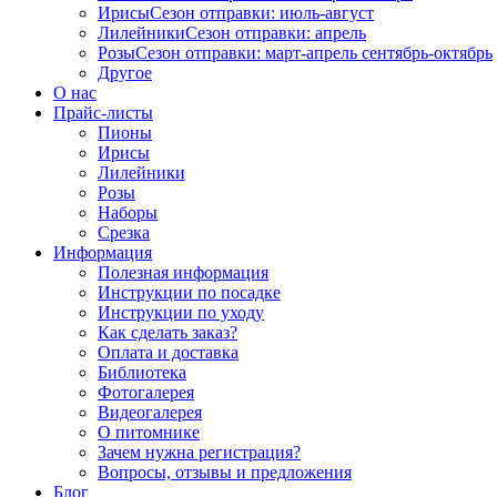
Ирисы
Сезон отправки:
июль-август
Лилейники
Сезон отправки:
апрель
Розы
Сезон отправки:
март-апрель
сентябрь-октябрь
Другое
О нас
Прайс-листы
Пионы
Ирисы
Лилейники
Розы
Наборы
Срезка
Информация
Полезная информация
Инструкции по посадке
Инструкции по уходу
Как сделать заказ?
Оплата и доставка
Библиотека
Фотогалерея
Видеогалерея
О питомнике
Зачем нужна регистрация?
Вопросы, отзывы и предложения
Блог