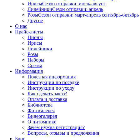
Ирисы
Сезон отправки:
июль-август
Лилейники
Сезон отправки:
апрель
Розы
Сезон отправки:
март-апрель
сентябрь-октябрь
Другое
О нас
Прайс-листы
Пионы
Ирисы
Лилейники
Розы
Наборы
Срезка
Информация
Полезная информация
Инструкции по посадке
Инструкции по уходу
Как сделать заказ?
Оплата и доставка
Библиотека
Фотогалерея
Видеогалерея
О питомнике
Зачем нужна регистрация?
Вопросы, отзывы и предложения
Блог