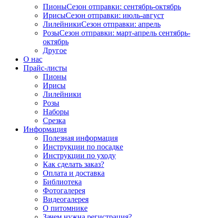
Пионы
Сезон отправки:
сентябрь-октябрь
Ирисы
Сезон отправки:
июль-август
Лилейники
Сезон отправки:
апрель
Розы
Сезон отправки:
март-апрель
сентябрь-
октябрь
Другое
О нас
Прайс-листы
Пионы
Ирисы
Лилейники
Розы
Наборы
Срезка
Информация
Полезная информация
Инструкции по посадке
Инструкции по уходу
Как сделать заказ?
Оплата и доставка
Библиотека
Фотогалерея
Видеогалерея
О питомнике
Зачем нужна регистрация?