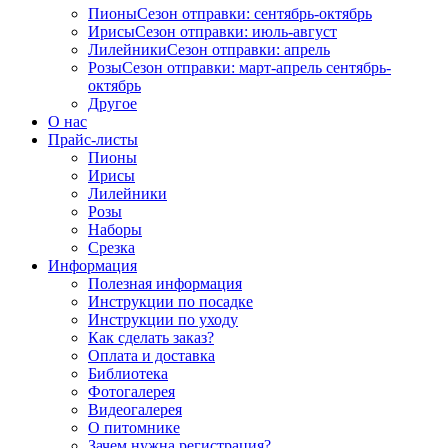
Пионы
Сезон отправки:
сентябрь-октябрь
Ирисы
Сезон отправки:
июль-август
Лилейники
Сезон отправки:
апрель
Розы
Сезон отправки:
март-апрель
сентябрь-
октябрь
Другое
О нас
Прайс-листы
Пионы
Ирисы
Лилейники
Розы
Наборы
Срезка
Информация
Полезная информация
Инструкции по посадке
Инструкции по уходу
Как сделать заказ?
Оплата и доставка
Библиотека
Фотогалерея
Видеогалерея
О питомнике
Зачем нужна регистрация?