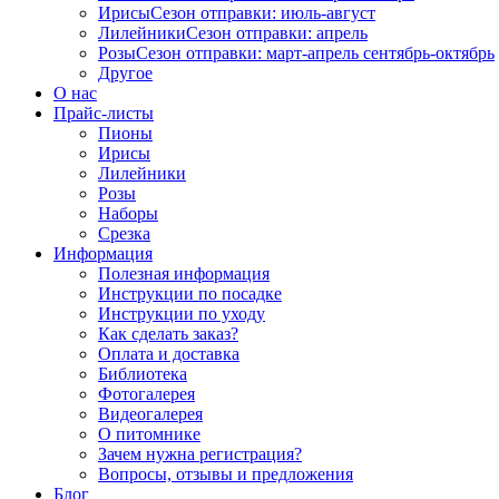
Ирисы
Сезон отправки:
июль-август
Лилейники
Сезон отправки:
апрель
Розы
Сезон отправки:
март-апрель
сентябрь-октябрь
Другое
О нас
Прайс-листы
Пионы
Ирисы
Лилейники
Розы
Наборы
Срезка
Информация
Полезная информация
Инструкции по посадке
Инструкции по уходу
Как сделать заказ?
Оплата и доставка
Библиотека
Фотогалерея
Видеогалерея
О питомнике
Зачем нужна регистрация?
Вопросы, отзывы и предложения
Блог