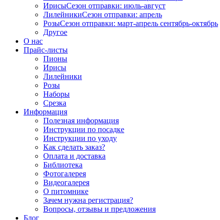
Ирисы
Сезон отправки:
июль-август
Лилейники
Сезон отправки:
апрель
Розы
Сезон отправки:
март-апрель
сентябрь-октябрь
Другое
О нас
Прайс-листы
Пионы
Ирисы
Лилейники
Розы
Наборы
Срезка
Информация
Полезная информация
Инструкции по посадке
Инструкции по уходу
Как сделать заказ?
Оплата и доставка
Библиотека
Фотогалерея
Видеогалерея
О питомнике
Зачем нужна регистрация?
Вопросы, отзывы и предложения
Блог