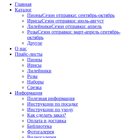
Главная
Каталог
Пионы
Сезон отправки:
сентябрь-октябрь
Ирисы
Сезон отправки:
июль-август
Лилейники
Сезон отправки:
апрель
Розы
Сезон отправки:
март-апрель
сентябрь-
октябрь
Другое
О нас
Прайс-листы
Пионы
Ирисы
Лилейники
Розы
Наборы
Срезка
Информация
Полезная информация
Инструкции по посадке
Инструкции по уходу
Как сделать заказ?
Оплата и доставка
Библиотека
Фотогалерея
Видеогалерея