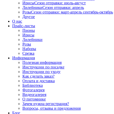
Ирисы
Сезон отправки:
июль-август
Лилейники
Сезон отправки:
апрель
Розы
Сезон отправки:
март-апрель
сентябрь-октябрь
Другое
О нас
Прайс-листы
Пионы
Ирисы
Лилейники
Розы
Наборы
Срезка
Информация
Полезная информация
Инструкции по посадке
Инструкции по уходу
Как сделать заказ?
Оплата и доставка
Библиотека
Фотогалерея
Видеогалерея
О питомнике
Зачем нужна регистрация?
Вопросы, отзывы и предложения
Блог