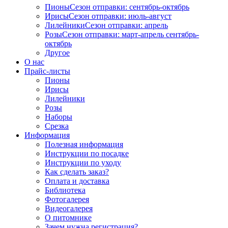
Пионы
Сезон отправки:
сентябрь-октябрь
Ирисы
Сезон отправки:
июль-август
Лилейники
Сезон отправки:
апрель
Розы
Сезон отправки:
март-апрель
сентябрь-
октябрь
Другое
О нас
Прайс-листы
Пионы
Ирисы
Лилейники
Розы
Наборы
Срезка
Информация
Полезная информация
Инструкции по посадке
Инструкции по уходу
Как сделать заказ?
Оплата и доставка
Библиотека
Фотогалерея
Видеогалерея
О питомнике
Зачем нужна регистрация?