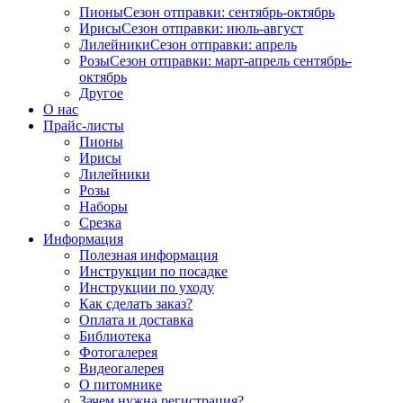
Пионы
Сезон отправки:
сентябрь-октябрь
Ирисы
Сезон отправки:
июль-август
Лилейники
Сезон отправки:
апрель
Розы
Сезон отправки:
март-апрель
сентябрь-
октябрь
Другое
О нас
Прайс-листы
Пионы
Ирисы
Лилейники
Розы
Наборы
Срезка
Информация
Полезная информация
Инструкции по посадке
Инструкции по уходу
Как сделать заказ?
Оплата и доставка
Библиотека
Фотогалерея
Видеогалерея
О питомнике
Зачем нужна регистрация?