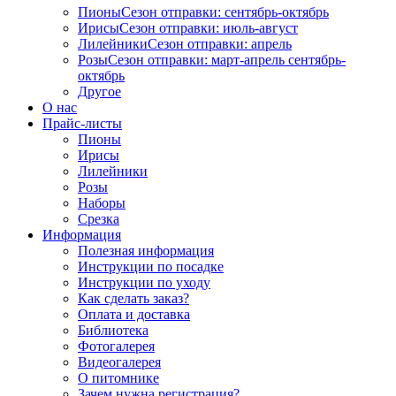
Пионы
Сезон отправки:
сентябрь-октябрь
Ирисы
Сезон отправки:
июль-август
Лилейники
Сезон отправки:
апрель
Розы
Сезон отправки:
март-апрель
сентябрь-
октябрь
Другое
О нас
Прайс-листы
Пионы
Ирисы
Лилейники
Розы
Наборы
Срезка
Информация
Полезная информация
Инструкции по посадке
Инструкции по уходу
Как сделать заказ?
Оплата и доставка
Библиотека
Фотогалерея
Видеогалерея
О питомнике
Зачем нужна регистрация?