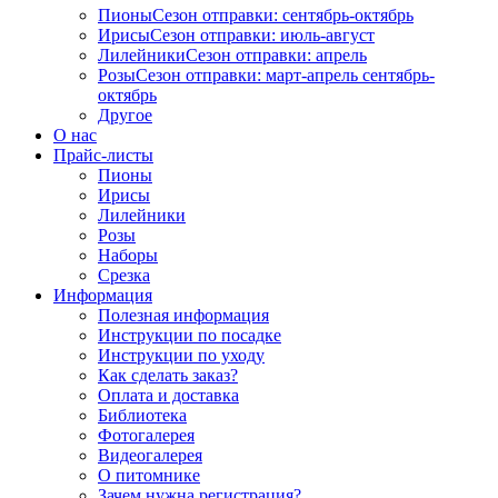
Пионы
Сезон отправки:
сентябрь-октябрь
Ирисы
Сезон отправки:
июль-август
Лилейники
Сезон отправки:
апрель
Розы
Сезон отправки:
март-апрель
сентябрь-
октябрь
Другое
О нас
Прайс-листы
Пионы
Ирисы
Лилейники
Розы
Наборы
Срезка
Информация
Полезная информация
Инструкции по посадке
Инструкции по уходу
Как сделать заказ?
Оплата и доставка
Библиотека
Фотогалерея
Видеогалерея
О питомнике
Зачем нужна регистрация?