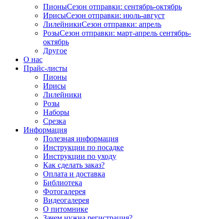
Пионы
Сезон отправки:
сентябрь-октябрь
Ирисы
Сезон отправки:
июль-август
Лилейники
Сезон отправки:
апрель
Розы
Сезон отправки:
март-апрель
сентябрь-
октябрь
Другое
О нас
Прайс-листы
Пионы
Ирисы
Лилейники
Розы
Наборы
Срезка
Информация
Полезная информация
Инструкции по посадке
Инструкции по уходу
Как сделать заказ?
Оплата и доставка
Библиотека
Фотогалерея
Видеогалерея
О питомнике
Зачем нужна регистрация?