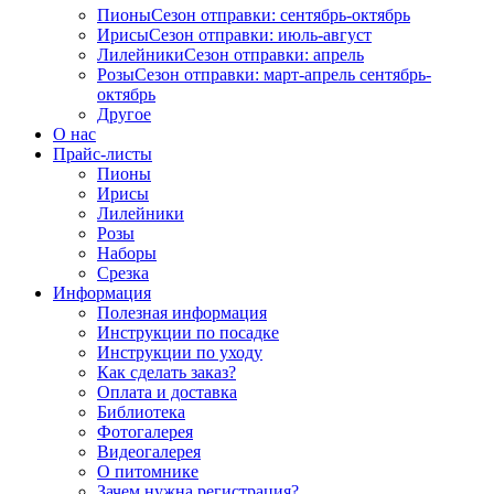
Пионы
Сезон отправки:
сентябрь-октябрь
Ирисы
Сезон отправки:
июль-август
Лилейники
Сезон отправки:
апрель
Розы
Сезон отправки:
март-апрель
сентябрь-
октябрь
Другое
О нас
Прайс-листы
Пионы
Ирисы
Лилейники
Розы
Наборы
Срезка
Информация
Полезная информация
Инструкции по посадке
Инструкции по уходу
Как сделать заказ?
Оплата и доставка
Библиотека
Фотогалерея
Видеогалерея
О питомнике
Зачем нужна регистрация?