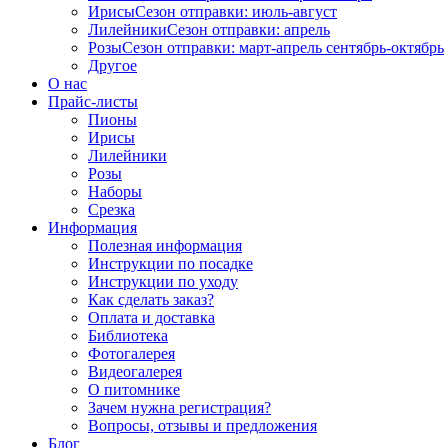
Ирисы
Сезон отправки:
июль-август
Лилейники
Сезон отправки:
апрель
Розы
Сезон отправки:
март-апрель
сентябрь-октябрь
Другое
О нас
Прайс-листы
Пионы
Ирисы
Лилейники
Розы
Наборы
Срезка
Информация
Полезная информация
Инструкции по посадке
Инструкции по уходу
Как сделать заказ?
Оплата и доставка
Библиотека
Фотогалерея
Видеогалерея
О питомнике
Зачем нужна регистрация?
Вопросы, отзывы и предложения
Блог