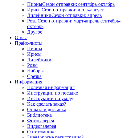
Пионы
Сезон отправки:
сентябрь-октябрь
Ирисы
Сезон отправки:
июль-август
Лилейники
Сезон отправки:
апрель
Розы
Сезон отправки:
март-апрель
сентябрь-
октябрь
Другое
О нас
Прайс-листы
Пионы
Ирисы
Лилейники
Розы
Наборы
Срезка
Информация
Полезная информация
Инструкции по посадке
Инструкции по уходу
Как сделать заказ?
Оплата и доставка
Библиотека
Фотогалерея
Видеогалерея
О питомнике
Зачем нужна регистрация?