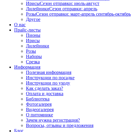
Ирисы
Сезон отправки:
июль-август
Лилейники
Сезон отправки:
апрель
Розы
Сезон отправки:
март-апрель
сентябрь-октябрь
Другое
О нас
Прайс-листы
Пионы
Ирисы
Лилейники
Розы
Наборы
Срезка
Информация
Полезная информация
Инструкции по посадке
Инструкции по уходу
Как сделать заказ?
Оплата и доставка
Библиотека
Фотогалерея
Видеогалерея
О питомнике
Зачем нужна регистрация?
Вопросы, отзывы и предложения
Блог