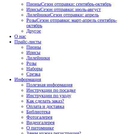
Пионы
Сезон отправки:
сентябрь-октябрь
Ирисы
Сезон отправки:
июль-август
Лилейники
Сезон отправки:
апрель
Розы
Сезон отправки:
март-апрель
сентябрь-
октябрь
Другое
О нас
Прайс-листы
Пионы
Ирисы
Лилейники
Розы
Наборы
Срезка
Информация
Полезная информация
Инструкции по посадке
Инструкции по уходу
Как сделать заказ?
Оплата и доставка
Библиотека
Фотогалерея
Видеогалерея
О питомнике
Зачем нужна регистрация?