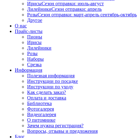
Ирисы
Сезон отправки:
июль-август
Лилейники
Сезон отправки:
апрель
Розы
Сезон отправки:
март-апрель
сентябрь-октябрь
Другое
О нас
Прайс-листы
Пионы
Ирисы
Лилейники
Розы
Наборы
Срезка
Информация
Полезная информация
Инструкции по посадке
Инструкции по уходу
Как сделать заказ?
Оплата и доставка
Библиотека
Фотогалерея
Видеогалерея
О питомнике
Зачем нужна регистрация?
Вопросы, отзывы и предложения
Блог