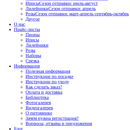
Ирисы
Сезон отправки:
июль-август
Лилейники
Сезон отправки:
апрель
Розы
Сезон отправки:
март-апрель
сентябрь-октябрь
Другое
О нас
Прайс-листы
Пионы
Ирисы
Лилейники
Розы
Наборы
Срезка
Информация
Полезная информация
Инструкции по посадке
Инструкции по уходу
Как сделать заказ?
Оплата и доставка
Библиотека
Фотогалерея
Видеогалерея
О питомнике
Зачем нужна регистрация?
Вопросы, отзывы и предложения
Блог