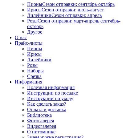
Пионы
Сезон отправки:
сентябрь-октябрь
Ирисы
Сезон отправки:
июль-август
Лилейники
Сезон отправки:
апрель
Розы
Сезон отправки:
март-апрель
сентябрь-
октябрь
Другое
О нас
Прайс-листы
Пионы
Ирисы
Лилейники
Розы
Наборы
Срезка
Информация
Полезная информация
Инструкции по посадке
Инструкции по уходу
Как сделать заказ?
Оплата и доставка
Библиотека
Фотогалерея
Видеогалерея
О питомнике
Зачем нужна регистрация?