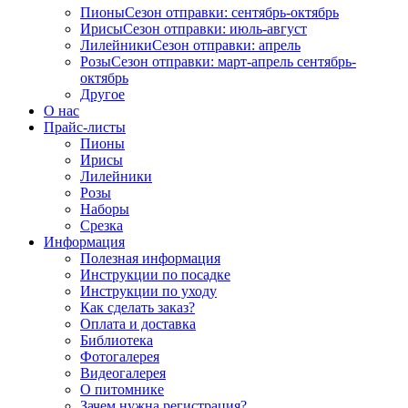
Пионы
Сезон отправки:
сентябрь-октябрь
Ирисы
Сезон отправки:
июль-август
Лилейники
Сезон отправки:
апрель
Розы
Сезон отправки:
март-апрель
сентябрь-
октябрь
Другое
О нас
Прайс-листы
Пионы
Ирисы
Лилейники
Розы
Наборы
Срезка
Информация
Полезная информация
Инструкции по посадке
Инструкции по уходу
Как сделать заказ?
Оплата и доставка
Библиотека
Фотогалерея
Видеогалерея
О питомнике
Зачем нужна регистрация?