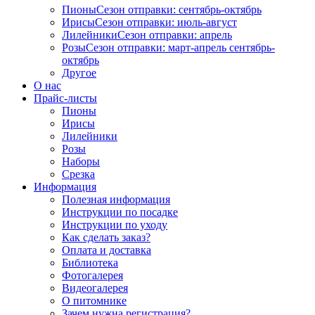
Пионы
Сезон отправки:
сентябрь-октябрь
Ирисы
Сезон отправки:
июль-август
Лилейники
Сезон отправки:
апрель
Розы
Сезон отправки:
март-апрель
сентябрь-
октябрь
Другое
О нас
Прайс-листы
Пионы
Ирисы
Лилейники
Розы
Наборы
Срезка
Информация
Полезная информация
Инструкции по посадке
Инструкции по уходу
Как сделать заказ?
Оплата и доставка
Библиотека
Фотогалерея
Видеогалерея
О питомнике
Зачем нужна регистрация?